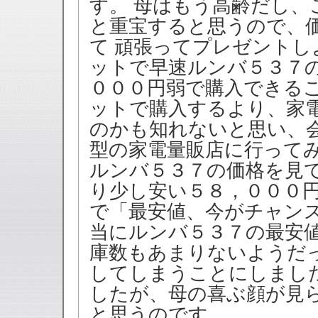
す。 母はもう高齢だし
と重宝すると思うので、
て 頑張ってプレゼントし
ットで早速ルンバ５３７
０００円弱で購入できる
ットで購入するより、家
のかも知れないと思い、
型の家電量販店に行ってみ
ルンバ５３７の価格を見
り少し安い５８，０００円
で「最安値、今がチャン
当にルンバ５３７の最安値
庫数もあまりないようだ
してしまうことにしまし
したが、母の喜ぶ顔が見
と思うのです。