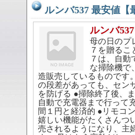
ルンバ537 最安値
ルンバ53
母の日のプ
７を贈るこ
７は、自動
な掃除機で
造販売しているものです。
の段差があっても、セン
を防げる ●掃除終了後、
自動で充電器まで行って充
間１円と経済的 ●リモコ
嬉しい機能がたくさんつ
売されるようになり、主